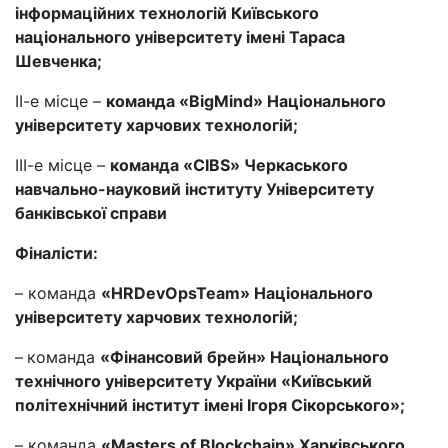
інформаційних технологій Київського
національного університету імені Тараса
Шевченка;
ІІ-е місце –
команда «BigMind» Національного
університету харчових технологій;
ІІІ-е місце –
команда «CIBS» Черкаського
навчально-науковий інституту Університету
банківської справи
Фіналісти:
– команда
«HRDevOpsTeam» Національного
університету харчових технологій;
–
команда
«Фінансовий брейн» Національного
технічного університету України «Київський
політехнічний інститут імені Ігоря Сікорського»;
– команда
«Masters of Blockchain» Харківського