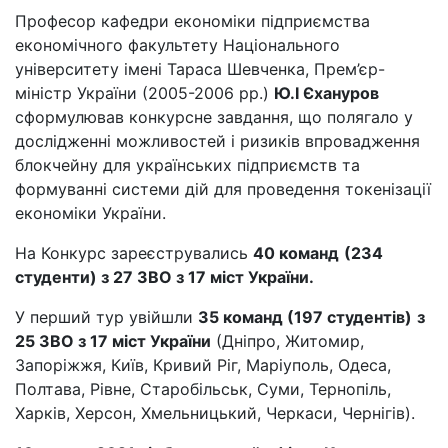
Професор кафедри економіки підприємства
економічного факультету Національного
університету імені Тараса Шевченка, Прем’єр-
міністр України (2005-2006 рр.)
Ю.І Єхануров
сформулював конкурсне завдання, що полягало у
дослідженні можливостей і ризиків впровадження
блокчейну для українських підприємств та
формуванні системи дій для проведення токенізації
економіки України.
На Конкурс зареєструвались
40 команд
(234
студенти) з 27 ЗВО з 17 міст України.
У перший тур увійшли
35 команд (197 студентів)
з
25 ЗВО з 17 міст України
(Дніпро, Житомир,
Запоріжжя, Київ, Кривий Ріг, Маріуполь, Одеса,
Полтава, Рівне, Старобільськ, Суми, Тернопіль,
Харків, Херсон, Хмельницький, Черкаси, Чернігів).